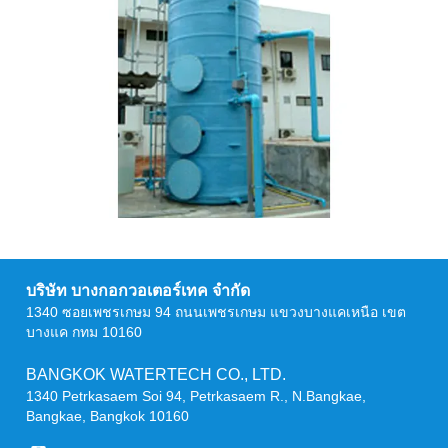
บริษัท บางกอกวอเตอร์เทค จำกัด
1340 ซอยเพชรเกษม 94 ถนนเพชรเกษม แขวงบางแคเหนือ เขต
บางแค กทม 10160
BANGKOK WATERTECH CO., LTD.
1340 Petrkasaem Soi 94, Petrkasaem R., N.Bangkae,
Bangkae, Bangkok 10160