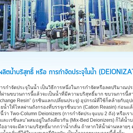
ลิตน้ำบริสุทธิ์ หรือ การกำจัดประจุในน้ำ (DEIONIZ
รกำจัดประจุในน้ำ เป็นวิธีการหนึ่งในการกำจัดหรือลดปริมาณประจุ
ที่ผ่านขบวนการนี้แล้วจะเป็นน้ำที่มีความบริสุทธิ์มาก ขบวนการนี้
change Resin" (เรซินแลกเปลี่ยนประจุ) อุปกรณ์ที่ใช้ก็คล้ายกับอุป
ยน้ำให้ไหลผ่านถังกรองที่บรรจุเรซิ่นบวก (Cation Reasin) ก่อนแล้ว
ธีนี้ว่า Two-Column Deionizers (การกำจัดประจุแบบ 2 ถัง) หรือเราอ
และเรซิ่นลบ"ผสมอยู่ในถังเดียวกัน (Mix-Bed Deionizers) ก็ได้น้ำบ
รืออาจจะมีความบริสุทธิ์มากกว่าน้ำกลั่น ถ้าหากให้น้ำผ่านหลายๆ ค